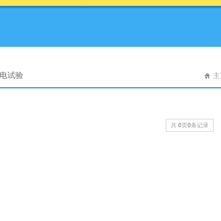
通电试验
主
共
0
页
0
条记录